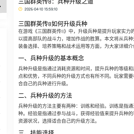
三国群英传8：兵种升级之道
2026-04-10 15:59:10
三国群英传8如何升级兵种
在游戏《三国群英传8》中，升级兵种是提升玩家实力
以提高部队的战斗力，增加作战的胜算。本文将从兵种
装备选择、培养策略和战术运用等方面，为大家详细介
一、兵种升级的基本概念
兵种升级是指通过消耗资源和时间，提升兵种的等级和
点和优势，不同兵种的升级方式也有所不同。玩家需要
合自己的兵种进行升级。
二、兵种升级的方法
兵种升级的方法主要有两种：训练和经验。训练是指通
种。经验是指通过参与战斗，获得经验值来提升兵种的
资源状况，选择适合自己的升级方法。
三、技能选择