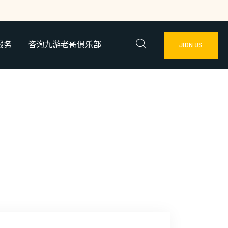
服务
咨询九游老哥俱乐部
JION US