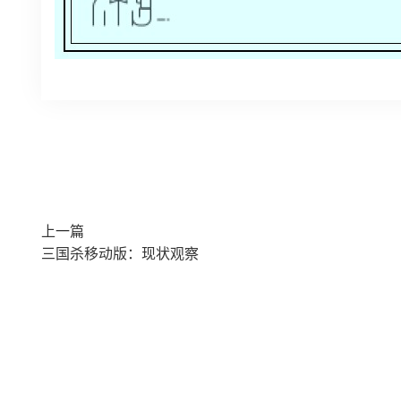
上一篇
三国杀移动版：现状观察