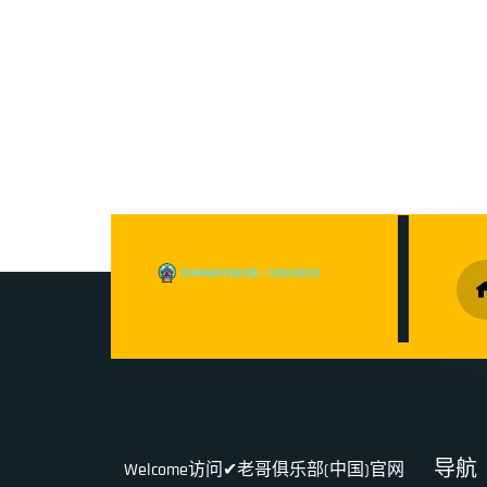
导航
Welcome访问✔老哥俱乐部(中国)官网