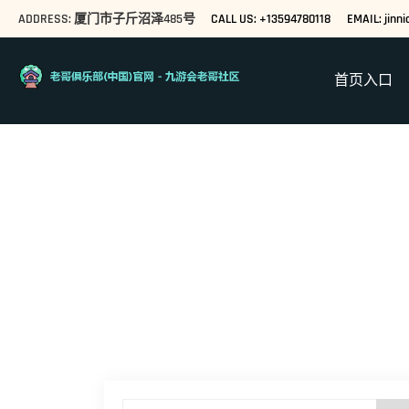
ADDRESS: 厦门市子斤沼泽485号
CALL US: +13594780118
EMAIL: jinn
首页入口