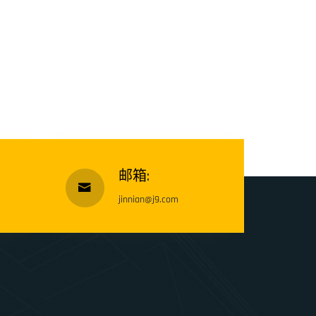
邮箱:
jinnian@j9.com