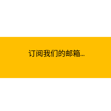
订阅我们的邮箱...