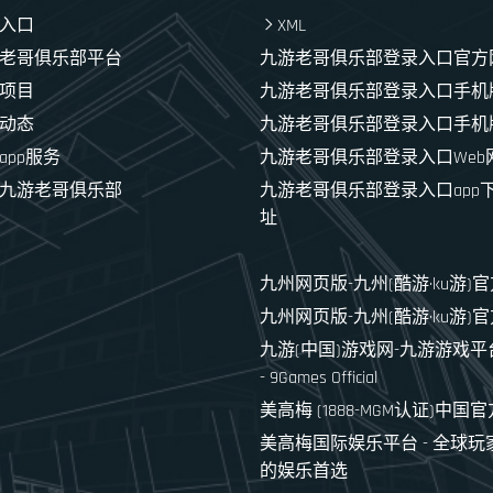
入口
XML
老哥俱乐部平台
九游老哥俱乐部登录入口官方
项目
九游老哥俱乐部登录入口手机
动态
九游老哥俱乐部登录入口手机
app服务
九游老哥俱乐部登录入口Web
九游老哥俱乐部
九游老哥俱乐部登录入口app
址
九州网页版-九州(酷游·ku游)
九州网页版-九州(酷游·ku游)
九游(中国)游戏网-九游游戏
- 9Games Official
美高梅 (1888-MGM认证)中国
美高梅国际娱乐平台 - 全球玩
的娱乐首选