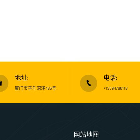
地址:
电话:
厦门市子斤沼泽485号
+13594780118
网站地图