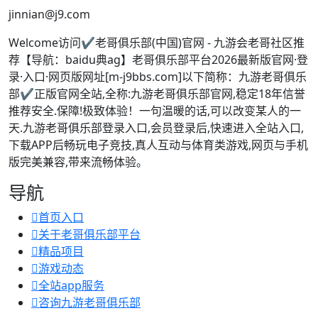
jinnian@j9.com
Welcome访问✔老哥俱乐部(中国)官网 - 九游会老哥社区推
荐【导航：baidu典ag】老哥俱乐部平台2026最新版官网·登
录·入口·网页版网址[m-j9bbs.com]以下简称：九游老哥俱乐
部✔正版官网全站,全称:九游老哥俱乐部官网,稳定18年信誉
推荐安全.保障!极致体验！一句温暖的话,可以改变某人的一
天.九游老哥俱乐部登录入口,会员登录后,快速进入全站入口,
下载APP后畅玩电子竞技,真人互动与体育类游戏,网页与手机
版完美兼容,带来流畅体验。
导航
首页入口
关于老哥俱乐部平台
精品项目
游戏动态
全站app服务
咨询九游老哥俱乐部