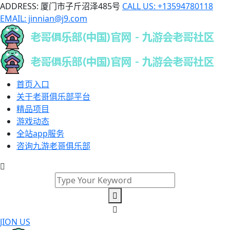
ADDRESS: 厦门市子斤沼泽485号
CALL US: +13594780118
EMAIL: jinnian@j9.com
首页入口
关于老哥俱乐部平台
精品项目
游戏动态
全站app服务
咨询九游老哥俱乐部
JION US