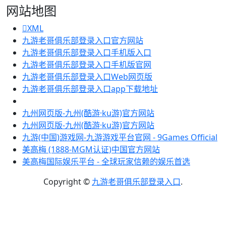
网站地图
XML
九游老哥俱乐部登录入口官方网站
九游老哥俱乐部登录入口手机版入口
九游老哥俱乐部登录入口手机版官网
九游老哥俱乐部登录入口Web网页版
九游老哥俱乐部登录入口app下载地址
九州网页版-九州(酷游·ku游)官方网站
九州网页版-九州(酷游·ku游)官方网站
九游(中国)游戏网-九游游戏平台官网 - 9Games Official
美高梅 (1888-MGM认证)中国官方网站
美高梅国际娱乐平台 - 全球玩家信赖的娱乐首选
Copyright ©
九游老哥俱乐部登录入口
.