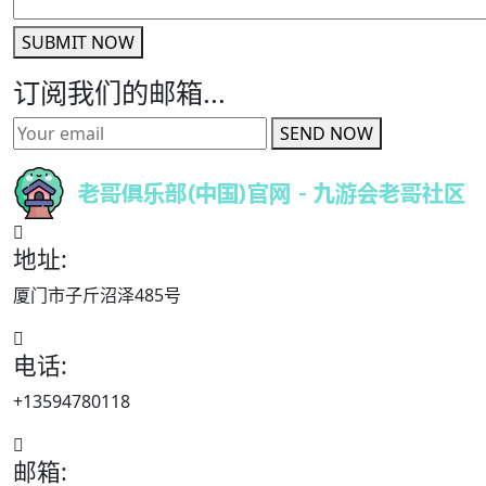
SUBMIT NOW
订阅我们的邮箱...
SEND NOW
地址:
厦门市子斤沼泽485号
电话:
+13594780118
邮箱: