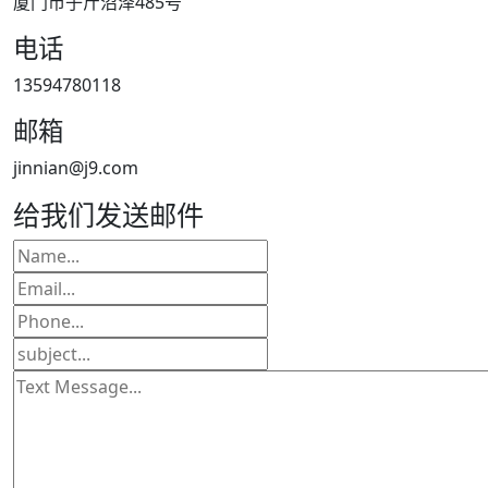
厦门市子斤沼泽485号
电话
13594780118
邮箱
jinnian@j9.com
给我们发送邮件